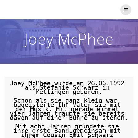
Zum
Inhalt
springen
Joey McPhee
Joey McPhee wurde am 26.06.1992 
als Stefanie Schwarz in 
Mettingen geboren.

Schon als sie ganz klein war, 
begeisterte Ihr Vater sie mit 
der Musik. Mit gerade einmal 
vier Jahren träumte sie bereits 
davon auf einer Bühne zu stehen.

Mit acht Jahren gründete sie 
ihre erste Band gemeinsam mit 
ihrem Cousin Emil Schwarz 