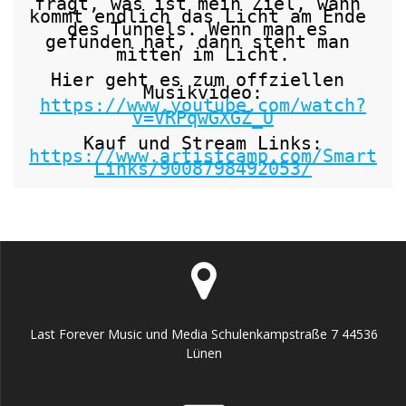
fragt, was ist mein Ziel, wann 
kommt endlich das Licht am Ende 
des Tunnels. Wenn man es 
gefunden hat, dann steht man 
mitten im Licht.

Hier geht es zum offziellen 
https://www.youtube.com/watch?
v=VRPqwGXGZ_U
https://www.artistcamp.com/Smart
Links/9008798492053/
Last Forever Music und Media Schulenkampstraße 7 44536
Lünen