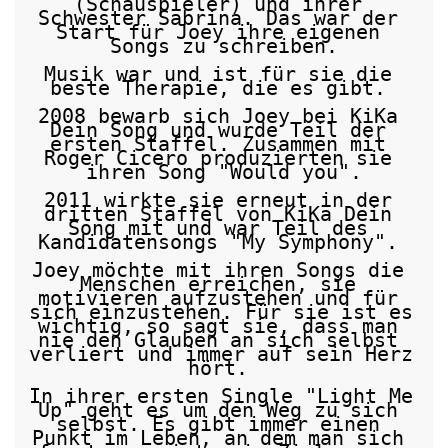
(Schauspieler) und ihrer 
Schwester Sabrina. Das war der 
Start für Joey ihre eigenen 
Songs zu schreiben.

Musik war und ist für sie die 
beste Therapie, die es gibt. 

2008 bewarb sich Joey bei KiKa 
Dein Song und wurde Teil der 
ersten Staffel. Zusammen mit 
Roger Cicero produzierten sie 
ihren Song "Would you".

2011 wirkte sie erneut in der 
dritten Staffel von KiKa Dein 
Song mit und war Teil des 
Kandidatensongs "My Symphony". 

Joey möchte mit ihren Songs die 
Menschen erreichen, sie 
motivieren aufzustehen und für 
sich einzustehen. Für sie ist es 
wichtig, so sagt sie, dass man 
nie den Glauben an sich selbst 
verliert und immer auf sein Herz 
hört. 

In ihrer ersten Single "Light Me 
Up" geht es um den Weg zu sich 
selbst. Es gibt immer einen 
Punkt im Leben, an dem man sich 